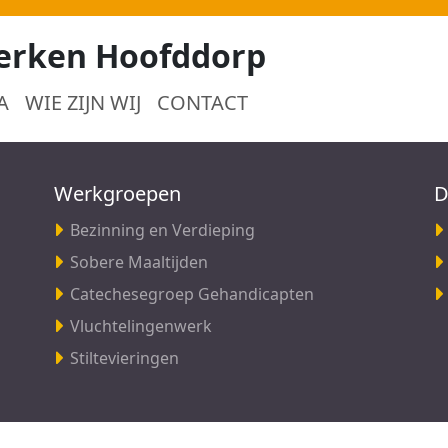
erken Hoofddorp
A
WIE ZIJN WIJ
CONTACT
Werkgroepen
D
Bezinning en Verdieping
Sobere Maaltijden
Catechesegroep Gehandicapten
Vluchtelingenwerk
Stiltevieringen