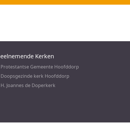
eelnemende Kerken
Protestantse Gemeente Hoofddorp
Doopsgezinde kerk Hoofddorp
H. Joannes de Doperkerk