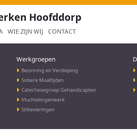
erken Hoofddorp
A
WIE ZIJN WIJ
CONTACT
Werkgroepen
D
Bezinning en Verdieping
Sobere Maaltijden
Catechesegroep Gehandicapten
Vluchtelingenwerk
Stiltevieringen