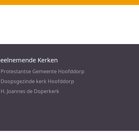
eelnemende Kerken
Protestantse Gemeente Hoofddorp
Doopsgezinde kerk Hoofddorp
H. Joannes de Doperkerk